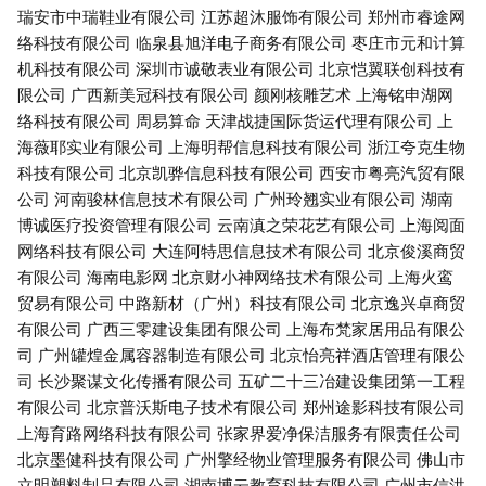
瑞安市中瑞鞋业有限公司
江苏超沐服饰有限公司
郑州市睿途网
络科技有限公司
临泉县旭洋电子商务有限公司
枣庄市元和计算
机科技有限公司
深圳市诚敬表业有限公司
北京恺翼联创科技有
限公司
广西新美冠科技有限公司
颜刚核雕艺术
上海铭申湖网
络科技有限公司
周易算命
天津战捷国际货运代理有限公司
上
海薇耶实业有限公司
上海明帮信息科技有限公司
浙江夸克生物
科技有限公司
北京凯骅信息科技有限公司
西安市粤亮汽贸有限
公司
河南骏林信息技术有限公司
广州玲翘实业有限公司
湖南
博诚医疗投资管理有限公司
云南滇之荣花艺有限公司
上海阅面
网络科技有限公司
大连阿特思信息技术有限公司
北京俊溪商贸
有限公司
海南电影网
北京财小神网络技术有限公司
上海火鸾
贸易有限公司
中路新材（广州）科技有限公司
北京逸兴卓商贸
有限公司
广西三零建设集团有限公司
上海布梵家居用品有限公
司
广州罐煌金属容器制造有限公司
北京怡亮祥酒店管理有限公
司
长沙聚谋文化传播有限公司
五矿二十三冶建设集团第一工程
有限公司
北京普沃斯电子技术有限公司
郑州途影科技有限公司
上海育路网络科技有限公司
张家界爱净保洁服务有限责任公司
北京墨健科技有限公司
广州擎经物业管理服务有限公司
佛山市
立明塑料制品有限公司
湖南博云教育科技有限公司
广州市信洪