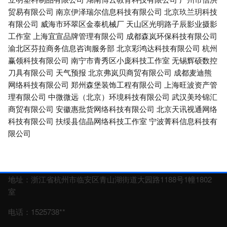
贸易有限公司
南京伊泽瑞尔信息科技有限公司
北京玖兰玥科技
有限公司
威海市环翠区金泰机械厂
天山区光明路子辰影业摄影
工作室
上海宜宣品牌管理有限公司
成都森岚环保科技有限公司
渝北区芬拉商务信息咨询服务部
北京彩鸿达科技有限公司
杭州
赢领科技有限公司
南宁市青秀区小庞科技工作室
无锡辉硕数控
刀具有限公司
天气预报
北京弗岚贝商贸有限公司
成都麦迪熊
网络科技有限公司
郑州森堡装饰工程有限公司
上海旺波资产管
理有限公司
中微微远（北京）环境科技有限公司
武汉美玲锦汇
商贸有限公司
安徽惠批货网络科技有限公司
北京天讯视通网络
科技有限公司
扶绥县信晶网络科技工作室
宁波菁科信息科技有
限公司
地址：浙江省杭州市临安区青山湖街道大园路1188号1幢1802
室
电话：1525738**